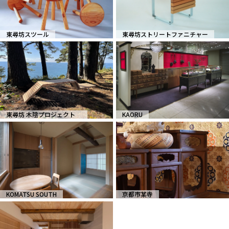
東尋坊スツール
東尋坊ストリートファニチャー
東尋坊 木陰プロジェクト
KAORU
KOMATSU SOUTH
京都市某寺