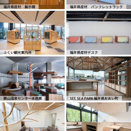
福井県産材 展示棚
福井県産材 パンフレットラック
ふくい観光案内所
福井県産材デスク
勝山温泉センター水芭蕉
SEE SEA PARK 福井県おおい町