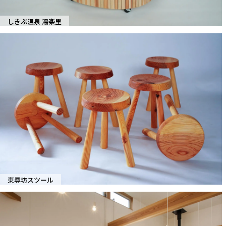
しきぶ温泉 湯楽里
東尋坊スツール